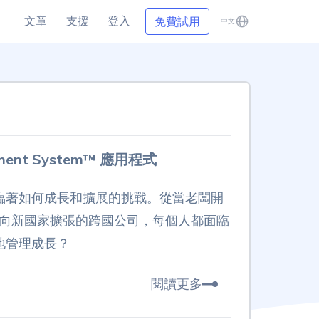
文章
支援
登入
免費試用
中文
語言
ment System™ 應用程式
臨著如何成長和擴展的挑戰。從當老闆開
到向新國家擴張的跨國公司，每個人都面臨
地管理成長？
閱讀更多