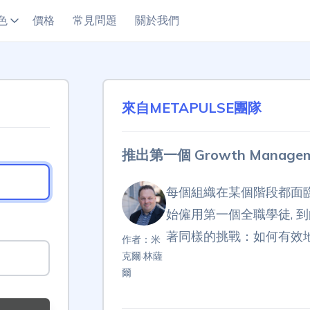
色
價格
常見問題
關於我們
來自METAPULSE團隊
推出第一個 Growth Manage
每個組織在某個階段都面
始僱用第一個全職學徒, 
著同樣的挑戰：如何有效
作者：米
克爾·林薩
爾